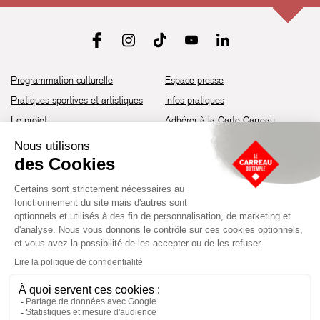
Programmation culturelle
Espace presse
Pratiques sportives et artistiques
Infos pratiques
Le projet
Adhérer à la Carte Carreau
Brochure de saison 25-26
Recrutement
Découvrir les espaces
Contact
Location d’espaces
Newsletter
Devenir partenaire
Guide d’accessibilité
Établissement culturel et sportif à l’architecture industrielle de la fin du
XIXème siècle, le Carreau du Temple fut réhabilité en 2014 par la Ville
de Paris. Aujourd’hui, il produit chaque année plus de 230 événements
artistiques, culturels et sportifs, à travers une programmation éclectique
composée de temps forts et d'événements réguliers.