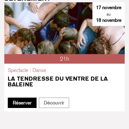
17 novembre
au
18 novembre
21h
Spectacle : Danse
LA TENDRESSE DU VENTRE DE LA
BALEINE
La Tendresse du ventre de la baleine
La Tendresse du ventre de la b
Réserver
Découvrir