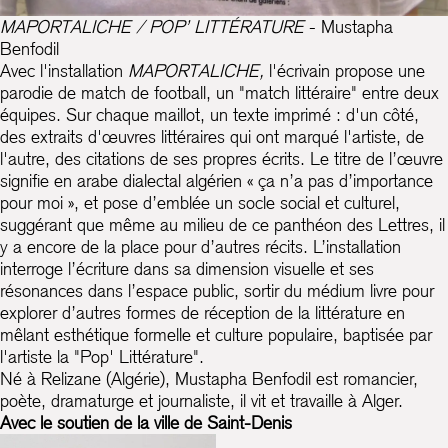
MAPORTALICHE / POP’ LITTÉRATURE
- Mustapha
Benfodil
Avec l'installation
MAPORTALICHE,
l'écrivain propose une
parodie de match de football, un "match littéraire" entre deux
équipes. Sur chaque maillot, un texte imprimé : d'un côté,
des extraits d'œuvres littéraires qui ont marqué l'artiste, de
l'autre, des citations de ses propres écrits. Le titre de l’œuvre
signifie en arabe dialectal algérien « ça n’a pas d’importance
pour moi », et pose d’emblée un socle social et culturel,
suggérant que même au milieu de ce panthéon des Lettres, il
y a encore de la place pour d’autres récits. L’installation
interroge l’écriture dans sa dimension visuelle et ses
résonances dans l’espace public, sortir du médium livre pour
explorer d’autres formes de réception de la littérature en
mêlant esthétique formelle et culture populaire, baptisée par
l'artiste la "Pop' Littérature".
Né à Relizane (Algérie), Mustapha Benfodil est romancier,
poète, dramaturge et journaliste, il vit et travaille à Alger.
Avec le soutien de la ville de Saint-Denis