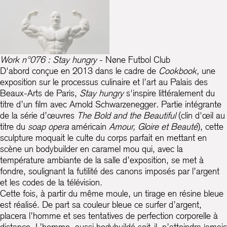
Work n°076 : Stay hungry
- Nøne Futbol Club
D'abord conçue en 2013 dans le cadre de
Cookbook,
une
exposition sur le processus culinaire et l’art au Palais des
Beaux-Arts de Paris,
Stay hungry
s'inspire littéralement du
titre d’un film avec Arnold Schwarzenegger
.
Partie intégrante
de la série d’œuvres
The Bold and the Beautiful
(clin d'œil au
titre du
soap opera
américain
Amour, Gloire et Beauté
), cette
sculpture moquait le culte du corps parfait en mettant en
scène un bodybuilder en caramel mou qui, avec la
température ambiante de la salle d’exposition, se met à
fondre, soulignant la futilité des canons imposés par l’argent
et les codes de la télévision.
Cette fois, à partir du même moule, un tirage en résine bleue
est réalisé. De part sa couleur bleue ce surfer d’argent,
placera l’homme et ses tentatives de perfection corporelle à
distance. L’homme, aussi bodybuildé soit-il, n’atteindra jamais