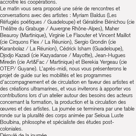
accroître les coopérations.
Le matin vous sera proposé une série de rencontres et
conversations avec des artistes : Myriam Baldus (Les
Réfugiés poétiques / Guadeloupe) et Géraldine Bénichou (cie
Théâtre du Grabuge / Auvergne Rhône-Alpes), Maher
Beauroy (Martinique), Virginie Le Flaouter et Vincent Maillot
(cie Cirquons Flex / La Réunion), Sergio Grondin (cie
Karanbolaz / La Réunion), Cédrick Isham (Guadeloupe),
Djodjo Kazadi (cie Kazyadanse / Mayotte), Jean-Hugues
Miredin (cie Art&Fac / Martinique) et Berekia Yergeau (cie
OTEP/ Guyane). L’après-midi, nous vous présenterons le
projet de guide sur les mobilités et les programmes
d’accompagnement et de circulation en faveur des artistes et
des créations ultramarines, et vous inviterons à apporter vos
contributions lors d'un atelier autour des besoins des acteurs
concernant la formation, la production et la circulation des
œuvres et des artistes. La journée se terminera par une table
ronde sur la pluralité des corps animée par Seloua Luste
Boulbina, philosophe et spécialiste des études post-
coloniales.
Déroulé de la journée