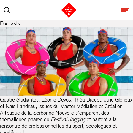
Aller au contenu
Rechercher
Ouv
Podcasts
Quatre étudiantes, Léonie Devos, Théa Drouet, Julie Glorieux
et Naïs Landriau, issues du Master Médiation et Création
Artistique de la Sorbonne Nouvelle s’emparent des
thématiques phares du
Festival Jogging
et partent à la
rencontre de professionnel·les du sport, sociologues et
sportif·ves !