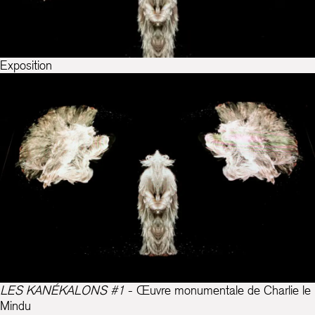
Exposition
LES KANÉKALONS #1
- Œuvre monumentale de Charlie le
Mindu