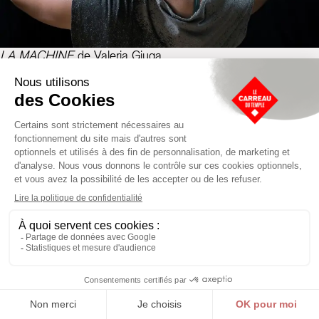
LA MACHINE
de Valeria Giuga
Halle / De 14h à 18h30 / Entrée libre / Tout public
Valeria Giuga, chorégraphe et spécialiste de l'écriture du
mouvement, crée une borne de jeu interactive "machine à
danser" tout public. Chaque participant·e explore une suite de
6 gestes composée à partir de partitions existantes puis
e
e
simplifiées de chorégraphes célèbres des XX
et XXI
siècles.
Une occasion ludique de revisiter le patrimoine
chorégraphique d'esthétiques aussi variées que celle de
Carolyn Carlson ou Mary Wigman. Après un temps
d’échauffement proposé par
LA MACHINE,
le joueur
actionne le bouton rouge pour arrêter le choix de l’interprète à
l’écran avec lequel il va danser et la partition de la danse qu’il
va apprendre avant de tenter de gagner le Jackpot !
+ Performance dansée
POWER-UP !
Mercredi 23 février de 16h30 à 17h
Infos :
cliquez ici