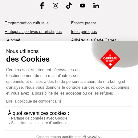
Programmation culturelle
Espace presse
Pratiques sportives et artistiques
Infos pratiques
Le projet
Adhérer à la Carte Carreau
Brochure de saison 25-26
Recrutement
Découvrir les espaces
Contact
Location d’espaces
Newsletter
Devenir partenaire
Guide d’accessibilité
Établissement culturel et sportif à l’architecture industrielle de la fin du
XIXème siècle, le Carreau du Temple fut réhabilité en 2014 par la Ville
de Paris. Aujourd’hui, il produit chaque année plus de 230 événements
artistiques, culturels et sportifs, à travers une programmation éclectique
composée de temps forts et d'événements réguliers.