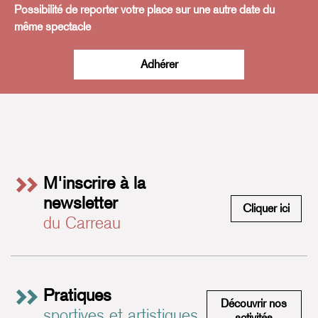
Possibilité de reporter votre place sur une autre date du
même spectacle
Adhérer
M'inscrire à la
newsletter
M'insc
Cliquer ici
du Carreau
Pratiques
Découvrir nos
sportives et artistiques
Pratiques 
activités