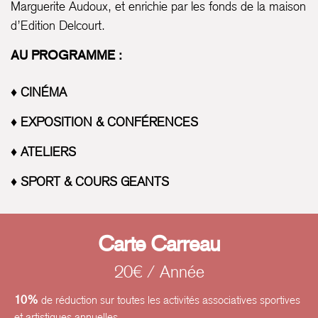
Marguerite Audoux, et enrichie par les fonds de la maison
d’Edition Delcourt.
AU PROGRAMME :
♦ CINÉMA
♦ EXPOSITION & CONFÉRENCES
♦ ATELIERS
♦ SPORT & COURS GEANTS
Carte Carreau
20€ / Année
10%
de réduction sur toutes les activités associatives sportives
et artistiques annuelles