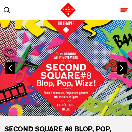
Aller au contenu
Rechercher
Ouv
SECOND SQUARE #8 BLOP, POP,