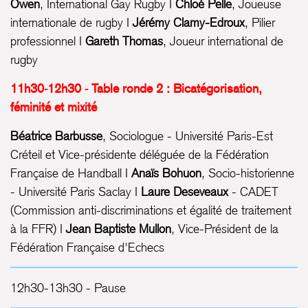
Owen
, International Gay Rugby I
Chloé Pelle
, Joueuse
internationale de rugby I
Jérémy Clamy-Edroux
, Pilier
professionnel I
Gareth Thomas
, Joueur international de
rugby
11h30-12h30 - Table ronde 2 : Bicatégorisation,
féminité et mixité
Béatrice Barbusse
, Sociologue - Université Paris-Est
Créteil et Vice-présidente déléguée de la Fédération
Française de Handball I
Anaïs Bohuon
, Socio-historienne
- Université Paris Saclay I
Laure Deseveaux
- CADET
(Commission anti-discriminations et égalité de traitement
à la FFR) I
Jean Baptiste Mullon
, Vice-Président de la
Fédération Française d'Echecs
12h30-13h30 - Pause