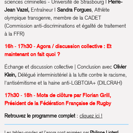
sciences criminelles - Université de Strasbourg I
Pierre-
Jean Vazel,
Entraîneur I
Sandra Forgues
, Athlète
olympique transgenre, membre de la CADET
(Commission anti-discriminations et égalité de traitement
à la FFR)
16h - 17h30 - Agora / discussion collective : Et
maintenant on fait quoi ?
Échange et discussion collective | Conclusion avec
Olivier
Klein,
Délégué interministériel à la lutte contre le racisme,
l'antisémitisme et la haine anti-LGBTQIA+ (DILCRAH)
17h30 - 18h - Mots de clôture par Florian Grill,
Président de la Fédération Française de Rugby
Retrouvez le programme complet
:
cliquez ici !
Les tables-rondes et l’agora sont animées par
Philippe Liotard
,