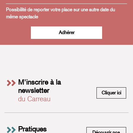
Possibilité de reporter votre place sur une autre date du
même spectacle
Adhérer
M'inscrire à la
newsletter
M'insc
Cliquer ici
du Carreau
Pratiques
Découvrir nos