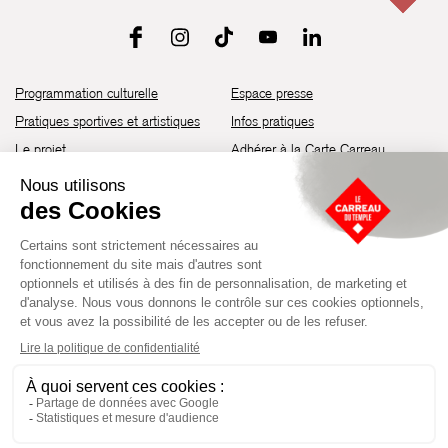
Programmation culturelle
Espace presse
Pratiques sportives et artistiques
Infos pratiques
Le projet
Adhérer à la Carte Carreau
Brochure de saison 25-26
Recrutement
Découvrir les espaces
Contact
Location d’espaces
Newsletter
Devenir partenaire
Guide d’accessibilité
Établissement culturel et sportif à l’architecture industrielle de la fin du
XIXème siècle, le Carreau du Temple fut réhabilité en 2014 par la Ville
de Paris. Aujourd’hui, il produit chaque année plus de 230 événements
artistiques, culturels et sportifs, à travers une programmation éclectique
composée de temps forts et d'événements réguliers.