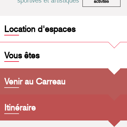
sportives et artistiques
Pratiques 
activités
Location d'espaces
Vous êtes
Venir au Carreau
Itinéraire