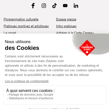
Programmation culturelle
Espace presse
Pratiques sportives et artistiques
Infos pratiques
Le projet
Adhérer à la Carte Carreau
Brochure de saison 25-26
Recrutement
Découvrir les espaces
Contact
Location d’espaces
Newsletter
Devenir partenaire
Guide d’accessibilité
Établissement culturel et sportif à l’architecture industrielle de la fin du
XIXème siècle, le Carreau du Temple fut réhabilité en 2014 par la Ville
de Paris. Aujourd’hui, il produit chaque année plus de 230 événements
artistiques, culturels et sportifs, à travers une programmation éclectique
composée de temps forts et d'événements réguliers.