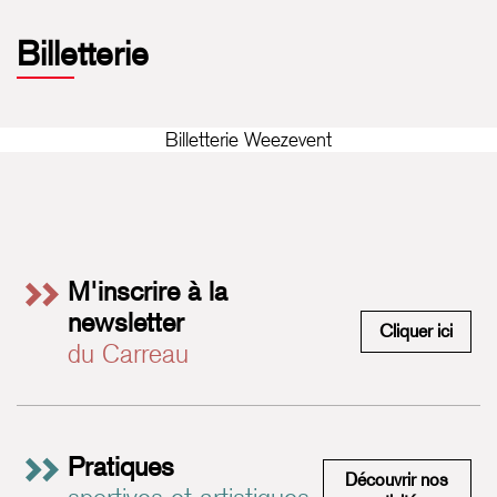
Billetterie
Billetterie Weezevent
M'inscrire à la
newsletter
M'insc
Cliquer ici
du Carreau
Pratiques
Découvrir nos