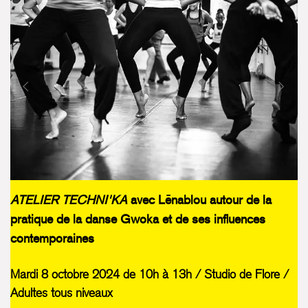
ATELIER TECHNI'KA
avec Lēnablou autour de la
pratique de la danse Gwoka et de ses influences
contemporaines
Mardi 8 octobre 2024 de 10h à 13h / Studio de Flore /
Adultes tous niveaux