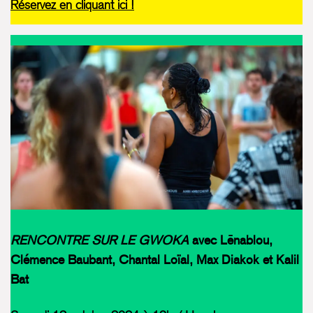
Réservez en cliquant ici !
RENCONTRE SUR LE GWOKA
avec Lēnablou,
Clémence Baubant, Chantal Loïal, Max Diakok et Kalil
Bat