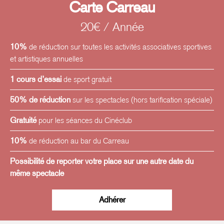
situation, c’est le processus d’écriture que j’utilise le plus
Carte Carreau
souvent, la danse trouve sa place dans une situation
20€ / Année
dramaturgique et le traitement du sujet s’appuie sur la
présence des corps dans un espace défini. »
10%
de réduction sur toutes les activités associatives sportives
et artistiques annuelles
1 cours d’essai
de sport gratuit
50% de réduction
sur les spectacles (hors tarification spéciale)
Gratuité
pour les séances du Cinéclub
10%
de réduction au bar du Carreau
Possibilité de reporter votre place sur une autre date du
même spectacle
Adhérer