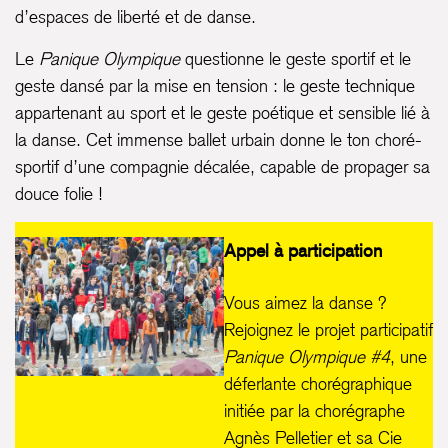
d’espaces de liberté et de danse.
Le
Panique Olympique
questionne le geste sportif et le
geste dansé par la mise en tension : le geste technique
appartenant au sport et le geste poétique et sensible lié à
la danse. Cet immense ballet urbain donne le ton choré-
sportif d’une compagnie décalée, capable de propager sa
douce folie !
Appel à participation
Vous aimez la danse ?
Rejoignez le projet participatif
Panique Olympique #4
, une
déferlante chorégraphique
initiée par la chorégraphe
Agnès Pelletier et sa Cie