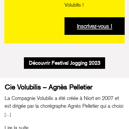
Volubilis !
Inscrivez-vous !
Découvrir Festival Jogging 2023
Cie Volubilis – Agnès Pelletier
La Compagnie Volubilis a été créée à Niort en 2007 et
est dirigée par la chorégraphe Agnès Pelletier qui a choisi
d’amener la danse dans des espaces imprévus ou peu
[…]
conventionnels sans pour autant abandonner les espaces
Lire la suite