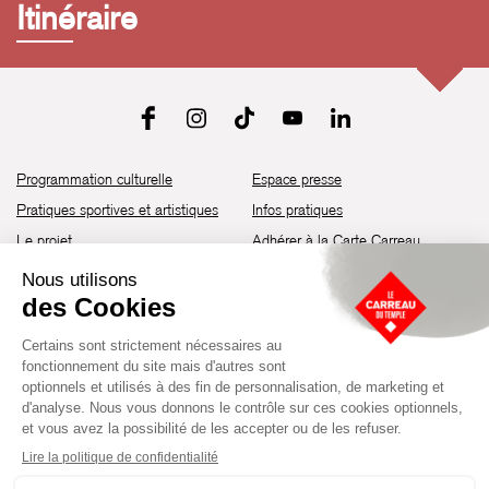
Itinéraire
Programmation culturelle
Espace presse
Pratiques sportives et artistiques
Infos pratiques
Le projet
Adhérer à la Carte Carreau
Brochure de saison 25-26
Recrutement
Découvrir les espaces
Contact
Location d’espaces
Newsletter
Devenir partenaire
Guide d’accessibilité
Établissement culturel et sportif à l’architecture industrielle de la fin du
XIXème siècle, le Carreau du Temple fut réhabilité en 2014 par la Ville
de Paris. Aujourd’hui, il produit chaque année plus de 230 événements
artistiques, culturels et sportifs, à travers une programmation éclectique
composée de temps forts et d'événements réguliers.