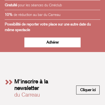
cuvée de merlot : le vin - d'aspect rouge - a gardé la
Gratuité
pour les séances du Cinéclub
gourmandise déliée du Merlot en prenant des accents
aromatiques plus chatoyants, et un tonus de blanc.
10%
de réduction au bar du Carreau
Possibilité de reporter votre place sur une autre date du
L’illustration est signée Zoé Coulon
@faune_studio
.
même spectacle
Adhérer
M'inscrire à la
newsletter
M'insc
Cliquer ici
du Carreau