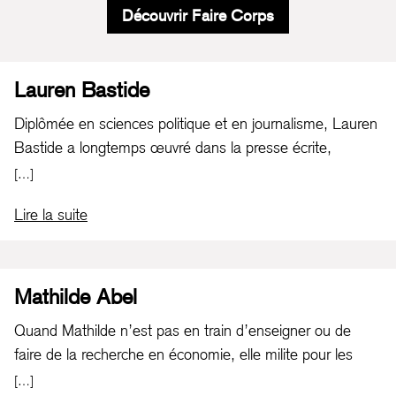
Découvrir Faire Corps
Lauren Bastide
Diplômée en sciences politique et en journalisme, Lauren
Bastide a longtemps œuvré dans la presse écrite,
notamment au magazine ELLE, pendant dix ans, en tant
[…]
que rédactrice en chef actualité. Elle est l’animatrice de
Lire la suite
La Poudre, téléchargé plus d’un million de fois lors de sa
première année d’existence. La démarche est féministe,
et revendiquée comme telle. Lauren Bastide a conçu La
Poudre comme un antidote à la sous-représentation des
Mathilde Abel
femmes dans les médias.
Quand Mathilde n’est pas en train d’enseigner ou de
faire de la recherche en économie, elle milite pour les
droits des personnes intersexes. Après avoir participé au
[…]