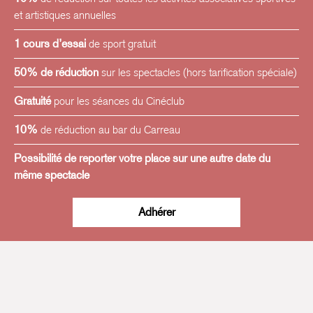
s’épiler.
et artistiques annuelles
Notes de dégustation
: Une bulle crémeuse et
1 cours d’essai
de sport gratuit
énergisante, issue d'une parcelle de calcaires
sédimentaires exposée plein sud, en Bourgogne sud.
50% de réduction
sur les spectacles (hors tarification spéciale)
Comme une sirène extrêmement sensuelle,
Gratuité
pour les séances du Cinéclub
voluptueusement installée sur un rocher au soleil, et
dotée d'une queue à propulsion turbo max ultra-tunée.
10%
de réduction au bar du Carreau
Possibilité de reporter votre place sur une autre date du
L’illustration est signée
@mariecasays
.
même spectacle
Cette cuvée a permis de récolter 104€ au profit de
l’association XY Media.
Adhérer