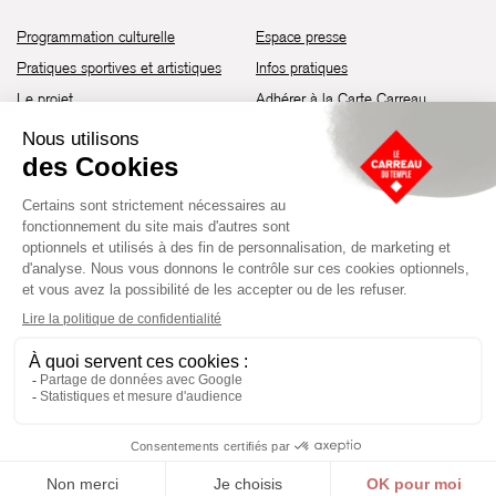
Programmation culturelle
Espace presse
Pratiques sportives et artistiques
Infos pratiques
Le projet
Adhérer à la Carte Carreau
Brochure de saison 25-26
Recrutement
Découvrir les espaces
Contact
Location d’espaces
Newsletter
Devenir partenaire
Guide d’accessibilité
Établissement culturel et sportif à l’architecture industrielle de la fin du
XIXème siècle, le Carreau du Temple fut réhabilité en 2014 par la Ville
de Paris. Aujourd’hui, il produit chaque année plus de 230 événements
artistiques, culturels et sportifs, à travers une programmation éclectique
composée de temps forts et d'événements réguliers.