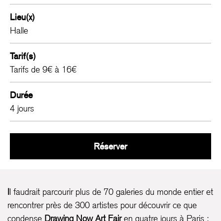
Lieu(x)
Halle
Tarif(s)
Tarifs de 9€ à 16€
Durée
4 jours
Drawing Now Art Fair 2
Réserver
I
l faudrait parcourir plus de 70 galeries du monde entier et
rencontrer près de 300 artistes pour découvrir ce que
condense
Drawing Now Art Fair
en quatre jours à Paris :