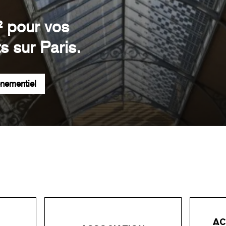
² pour vos
s sur Paris.
énementiel
AC