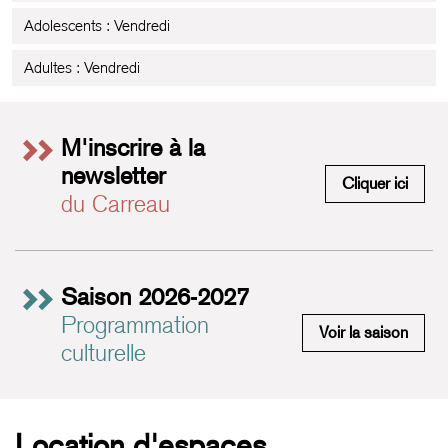
Adolescents : Vendredi
Adultes : Vendredi
M'inscrire à la
newsletter
M'insc
Cliquer ici
du Carreau
Saison 2026-2027
Programmation
Saiso
Voir la saison
culturelle
Location d'espaces