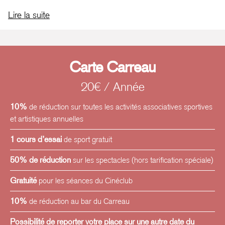
Site internet
/
Facebook
/
Instagram
/
YouTube
/
Tiktok
Lire la suite
Carte Carreau
20€ / Année
10%
de réduction sur toutes les activités associatives sportives
et artistiques annuelles
1 cours d’essai
de sport gratuit
50% de réduction
sur les spectacles (hors tarification spéciale)
Gratuité
pour les séances du Cinéclub
10%
de réduction au bar du Carreau
Possibilité de reporter votre place sur une autre date du