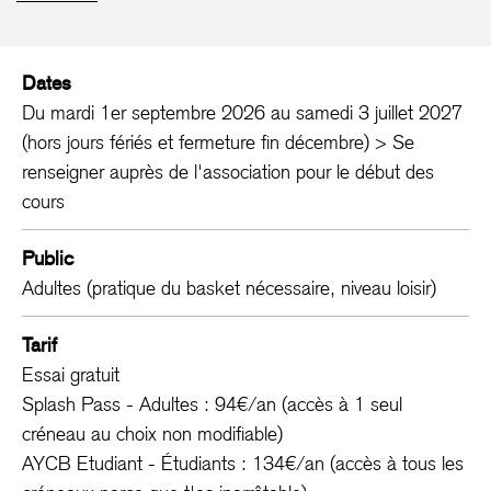
de pratique et veulent jouer librement.
Depuis 2016,
SplashQuatre
propose une nouvelle façon
Dates
de pratiquer le sport collectif à Paris : plus libre, plus
Du mardi 1er septembre 2026 au samedi 3 juillet 2027
souple, plus humaine. L’association rassemble
(hors jours fériés et fermeture fin décembre) > Se
aujourd’hui plus de 250 membres actifs, à travers une
renseigner auprès de l'association pour le début des
dizaine de créneaux hebdomadaires dans plusieurs
cours
arrondissements.
Notre mission
: offrir aux adultes un cadre de pratique
Public
accessible, flexible et bienveillant, en dehors des
Adultes (pratique du basket nécessaire, niveau loisir)
contraintes des clubs traditionnels.
Tarif
Ce cours s’adresse à toutes celles et ceux qui souhaitent
Essai gratuit
jouer au basket dans une ambiance conviviale, mixte et
Splash Pass - Adultes : 94€/an (accès à 1 seul
inclusive, sans coach ni compétition. Le jeu est auto-
créneau au choix non modifiable)
géré, encadré par un staff garant du bon esprit : respect,
AYCB Etudiant - Étudiants : 134€/an (accès à tous les
écoute, plaisir de jouer ensemble.