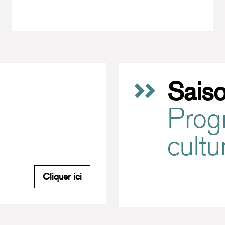
Sais
Prog
cultu
M'inscrire à la newsletter du Carreau
Cliquer ici