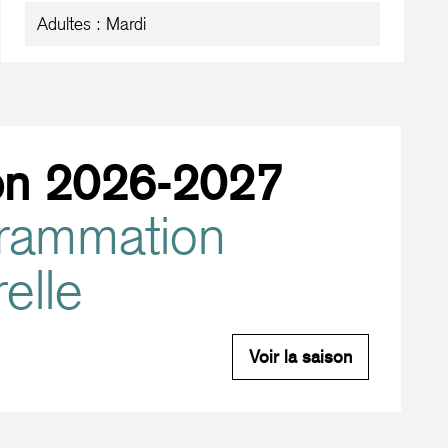
Adultes : Mardi
on 2026-2027
rammation
relle
Saison 2026
Voir la saison