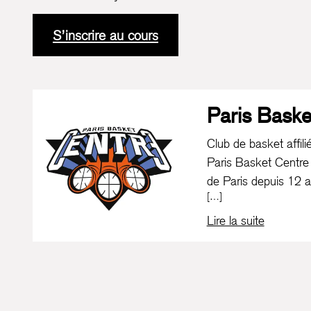
S’inscrire au cours
Paris Baske
Club de basket affili
Paris Basket Centre
de Paris depuis 12 
[…]
et amateur qui dénom
10 équipes. Nous accu
Lire la suite
Loisir ou Compétition
de la catégorie Éveil
l'association sont la
personnel de chacun e