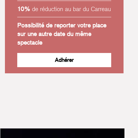
10%
de réduction au bar du Carreau
Possibilité de reporter votre place
sur une autre date du même
spectacle
Adhérer