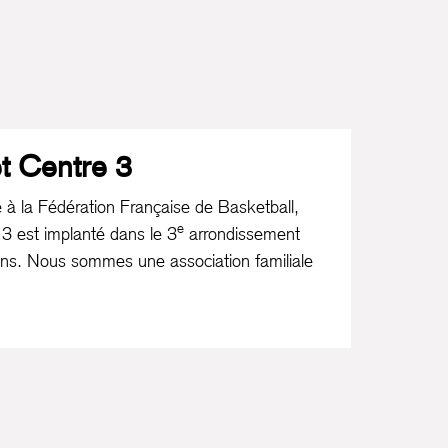
t Centre 3
é à la Fédération Française de Basketball,
e
 3
est implanté dans le 3
arrondissement
ans. Nous sommes une association familiale
bre plus de 200 licencié·es réparti·es sur
eillons garçons et filles, en catégorie
, et ce, dès l’âge de 3 ans avec la création
-U5. Notre objectifs et vision pour
 formation d
es jeunes, l'épanouissement
t la compétitivité.