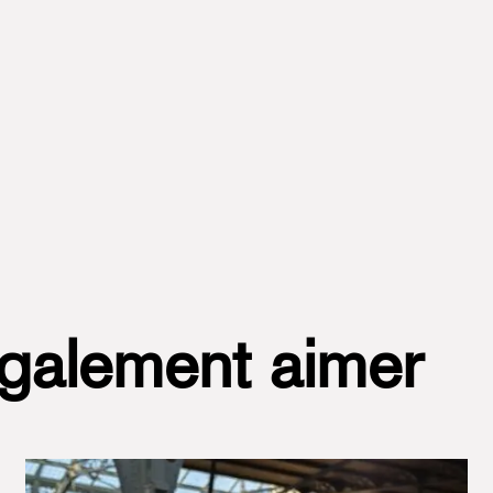
ook
/
Instagram
également aimer