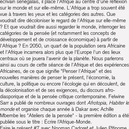
écrivain sénégalais, il place l'Afrique au centre d'une réflexion
sur le monde et sur elle-même. L'Afrique a trop souvent été
vue à travers les yeux et les catégories des autres. Que
voudrait dire décoloniser le regard de l'Afrique sur elle-même
? Et que voudrait dire aussi regarder le monde, interroger les
catégories de la pensée (et notamment les concepts de
développement et de croissance économique) à partir de
l'Afrique ? En 2050, un quart de la population sera Africaine
et l'Afrique incarnera alors plus que l'Europe l'un des lieux
centraux où se jouera l'avenir de la planète. Nous parlerons
ainsi au cours de cette séance de l'Afrique et des expériences
Africaines, de ce que signifie "Penser l'Afrique" et des
nouvelles manières de penser le présent, l'économie, la
culture, la politique ou encore l’écologie qui en découlent, de
la décolonisation et de ses exigences, du discours afro-
diasporique et de la pensée critique contemporaine. Felwine
Sarr a publié de nombreux ouvrages dont
Afrotopia, Habiter le
monde
et organise chaque année à Dakar avec Achille
Mbembe les "Ateliers de la pensée" - la première édition a été
publiée sous le titre : Écrire l’Afrique-Monde.
Faire le présent #7 avec Nnoman Cadoret et Julien Pitinome