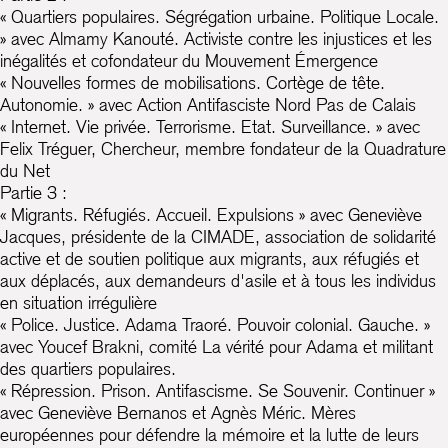
« Quartiers populaires. Ségrégation urbaine. Politique Locale.
» avec Almamy Kanouté. Activiste contre les injustices et les
inégalités et cofondateur du Mouvement Émergence
« Nouvelles formes de mobilisations. Cortège de tête.
Autonomie. » avec Action Antifasciste Nord Pas de Calais
« Internet. Vie privée. Terrorisme. Etat. Surveillance. » avec
Felix Tréguer, Chercheur, membre fondateur de la Quadrature
du Net
Partie 3 :
« Migrants. Réfugiés. Accueil. Expulsions » avec Geneviève
Jacques, présidente de la CIMADE, association de solidarité
active et de soutien politique aux migrants, aux réfugiés et
aux déplacés, aux demandeurs d'asile et à tous les individus
en situation irrégulière
« Police. Justice. Adama Traoré. Pouvoir colonial. Gauche. »
avec Youcef Brakni, comité La vérité pour Adama et militant
des quartiers populaires.
« Répression. Prison. Antifascisme. Se Souvenir. Continuer »
avec Geneviève Bernanos et Agnès Méric. Mères
européennes pour défendre la mémoire et la lutte de leurs