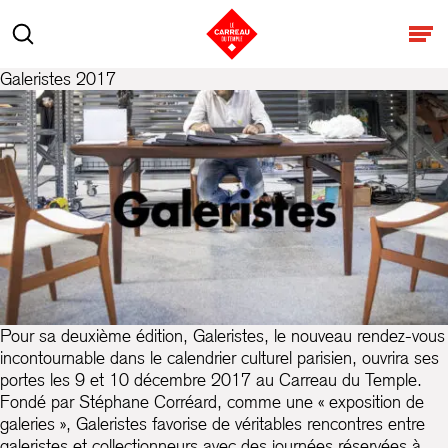
Aller au contenu
Rechercher
Ouv
Galeristes 2017
Pour sa deuxième édition, Galeristes, le nouveau rendez-vous
incontournable dans le calendrier culturel parisien, ouvrira ses
portes les 9 et 10 décembre 2017 au Carreau du Temple.
Fondé par Stéphane Corréard, comme une « exposition de
galeries », Galeristes favorise de véritables rencontres entre
galeristes et collectionneurs avec des journées réservées à