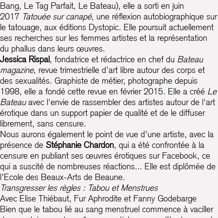
Bang, Le Tag Parfait, Le Bateau), elle a sorti en juin
2017
Tatouée sur canapé
, une réflexion autobiographique sur
le tatouage, aux éditions Dystopic. Elle poursuit actuellement
ses recherches sur les femmes artistes et la représentation
du phallus dans leurs œuvres.
Jessica Rispal
, fondatrice et rédactrice en chef du
Bateau
magazine
, revue trimestrielle d’art libre autour des corps et
des sexualités. Graphiste de métier, photographe depuis
1998, elle a fondé cette revue en février 2015. Elle a créé
Le
Bateau
avec l'envie de rassembler des artistes autour de l'art
érotique dans un support papier de qualité et de le diffuser
librement, sans censure.
Nous aurons également le point de vue d’une artiste, avec la
présence de
Stéphanie Chardon
, qui a été confrontée à la
censure en publiant ses œuvres érotiques sur Facebook, ce
qui a suscité de nombreuses réactions... Elle est diplômée de
l’Ecole des Beaux-Arts de Beaune.
Transgresser les règles : Tabou et Menstrues
Avec Elise Thiébaut, Fur Aphrodite et Fanny Godebarge
Bien que le tabou lié au sang menstruel commence à vaciller