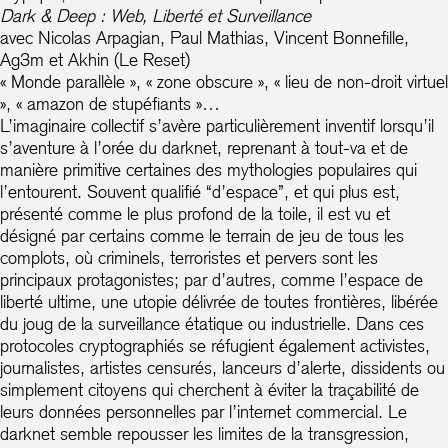
Dark & Deep : Web, Liberté et Surveillance
avec Nicolas Arpagian, Paul Mathias, Vincent Bonnefille,
Ag3m et Akhin (Le Reset)
« Monde parallèle », « zone obscure », « lieu de non-droit virtuel
», « amazon de stupéfiants »…
L’imaginaire collectif s’avère particulièrement inventif lorsqu’il
s’aventure à l’orée du darknet, reprenant à tout-va et de
manière primitive certaines des mythologies populaires qui
l’entourent. Souvent qualifié “d’espace”, et qui plus est,
présenté comme le plus profond de la toile, il est vu et
désigné par certains comme le terrain de jeu de tous les
complots, où criminels, terroristes et pervers sont les
principaux protagonistes; par d’autres, comme l’espace de
liberté ultime, une utopie délivrée de toutes frontières, libérée
du joug de la surveillance étatique ou industrielle. Dans ces
protocoles cryptographiés se réfugient également activistes,
journalistes, artistes censurés, lanceurs d’alerte, dissidents ou
simplement citoyens qui cherchent à éviter la traçabilité de
leurs données personnelles par l’internet commercial. Le
darknet semble repousser les limites de la transgression,