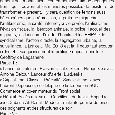
général des mobilisations contemporaines afin de dégager les
fronts qui s'ouvrent et les manières possibles de résister et de
transformer le présent. Il y sera question de terrains aussi
hétérogènes que la répression, la politique migratoire,
l'antifascisme, la santé, internet, la vie privée, l'antiracisme,
l'évasion fiscale, la libération animale, la police, l'accueil des
migrants, les lanceurs d'alerte, l’hôpital et les EHPAD, le
syndicalisme, l'action directe, la ségrégation urbaine, la
surveillance, la justice... Mai 2018 est là. Il nous faut écouter
celles et ceux qui incarnent la politique oppositionnelle. »
Geoffroy de Lagasnerie
Partie 1 :
« Lancer des alertes. Evasion fiscale. Secret. Banque. » avec
Antoine Deltour, Lanceur d'alerte. LuxLeaks
« Capitalisme. Classes. Précarité. Syndicalisme. » avec
Laurent Degousée, co-délégué de la fédération SUD
Commerce et co-animateur du Front social
« Hôpital. Accès aux soins. Conditions de travail. Ehpad »
avec Sabrina Ali Benali, Médecin, militante pour la défense
des soignants et des structures de soin
Partie 2 :