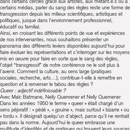
dans certains cercles grâce aux artistes, aux militant.e.s ou à
certains médias, parler du sang des règles reste une forme de
transgression depuis les milieux scientifiques, artistiques et
politiques, jusque dans l’environnement professionnel,
éducatif ou familial.
Ainsi, en croisant les différents points de vue et expériences
de nos intervenantes, nous souhaitons présenter un
panorama des différents leviers disponibles aujourd’hui pour
faire évoluer les représentations et s’interroger sur les moyens
mis en œuvre pour faire en sorte que le sang des règles,
l’objet “transgressif” de notre conférence ne le soit plus à
l’avenir. Comment la culture, au sens large (pratiques
sociales, recherche, arts…), contribue-t-elle à remettre en
question et à renverser le tabou des règles ?
Queer : adjectif indéfinissable ?
Avec Maïc Batmane, Nelly Quemener et Nelly Quemener
Dans les années 1950 le terme « queer » était chargé d’un
sens péjoratif : « pédé », « gouine », mais surtout « bizarre » ou
« tordu ». Il désignait quelqu’un d’abject, parce qu’il ne rentrait
pas dans la norme. Aujourd’hui le queer embrasse une
multitude d’identités et de pratiques qui trouvent leurs sources