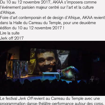
Du 10 au 12 novembre 2017, AKAA s’imposera comme
l’événement parisien majeur centré sur l’art et la culture
d’Afrique.
Foire d'art contemporain et de design d'Afrique, AKAA revient
dans la Halle du Carreau du Temple, pour une deuxième
édition du 10 au 12 novembre 2017 !
Lire la suite
Jerk off 2017
Le festival
Jerk Off
revient au Carreau du Temple avec une
programmation danse-théâtre-performance autour des corps,