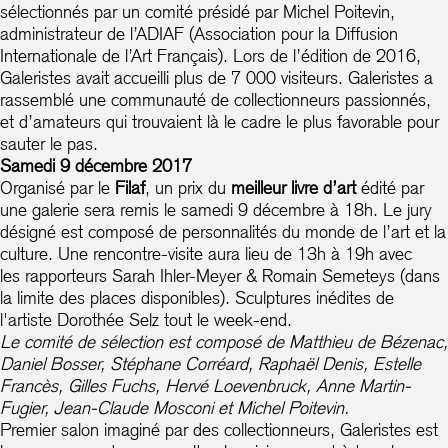
sélectionnés par un comité présidé par Michel Poitevin,
administrateur de l’ADIAF (Association pour la Diffusion
Internationale de l’Art Français). Lors de l’édition de 2016,
Galeristes avait accueilli plus de 7 000 visiteurs. Galeristes a
rassemblé une communauté de collectionneurs passionnés,
et d’amateurs qui trouvaient là le cadre le plus favorable pour
sauter le pas.
Samedi 9 décembre 2017
Organisé par le
Filaf
, un prix du
meilleur livre d’art
édité par
une galerie sera remis le samedi 9 décembre à 18h. Le jury
désigné est composé de personnalités du monde de l’art et la
culture. Une rencontre-visite aura lieu de 13h à 19h avec
les rapporteurs Sarah Ihler-Meyer & Romain Semeteys (dans
la limite des places disponibles). Sculptures inédites de
l'artiste Dorothée Selz tout le week-end.
Le comité de sélection est composé de Matthieu de Bézenac,
Daniel Bosser, Stéphane Corréard, Raphaël Denis, Estelle
Francès, Gilles Fuchs, Hervé Loevenbruck, Anne Martin-
Fugier, Jean-Claude Mosconi et Michel Poitevin.
Premier salon imaginé par des collection­neurs, Galeristes est