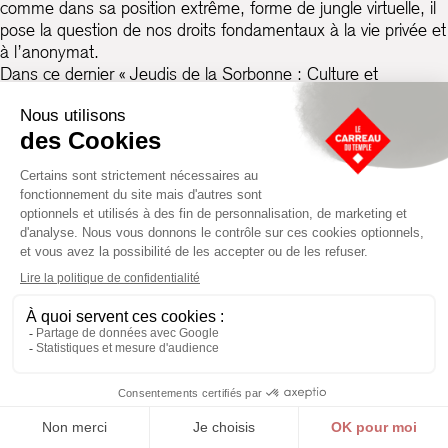
comme dans sa position extrême, forme de jungle virtuelle, il
pose la question de nos droits fondamentaux à la vie privée et
à l’anonymat.
Dans ce dernier « Jeudis de la Sorbonne : Culture et
Transgression », le cycle de conférence organisé par les
étudiants de Master 1 "Direction de Projets ou
d'Etablissements Culturels" de l'Université Paris 1 Panthéon-
Sorbonne, nous sommes à la recherche de gestes
transgressifs, qui semblent s’être raréfiés face aux effets de
surveillances étendues imposés dans le monde global
contemporain. Certaines questions se posent. Tout d’abord,
quelle place pour la liberté d’expression dans un monde
d’interconnexion généralisée, de géolocalisation et de
vidéosurveillance automatisée ? Comment échapper à cette
surveillance, et comment le darknet permet-il de repenser
l’idée même de transgression ? Le darknet se place-t-il
comme une forme d’opposition ou d’alternative au réel ?
Quelle place pour les darknets dans nos sociétés, et dans la
création artistique ? Franchir le seuil de cet « abîme » est-il
l’acte ultime de transgression ?
Alors que le sujet a été traité à de nombreuses reprises (à la