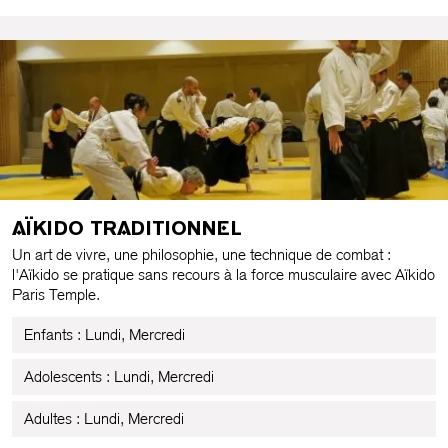
n’en enrichit que plus sa pratique, et rend son exploration
toujours plus passionnante 🙂
Le Solo Jazz des années 30 (aussi appelé jazz
authentique, jazz traditionnel ou jazz vernaculaire) est la
danse afro-américaine solo des années swing (1930-
1940), descendant de certaines danses africaines et du
charleston, contemporain du Lindy Hop et du tap dance,
et précurseur des danses de rues modernes telles que le
AÏKIDO TRADITIONNEL
funk et le hip-hop.
Un art de vivre, une philosophie, une technique de combat :
l'Aïkido se pratique sans recours à la force musculaire avec Aïkido
S’inscrire au cours
Paris Temple.
Enfants : Lundi, Mercredi
Adolescents : Lundi, Mercredi
Adultes : Lundi, Mercredi